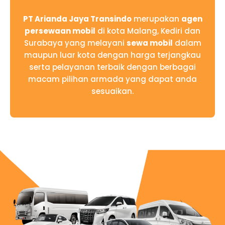
PT Arianda Jaya Transindo
merupakan
agen
persewaan mobil
di kota Malang, Kediri dan
Surabaya yang melayani
sewa mobil
dalam
maupun luar kota dengan harga terjangkau
serta pelayanan terbaik dengan berbagai
macam pilihan armada yang dapat anda
sesuaikan.