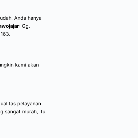
mudah. Anda hanya
awojajar
: Gg.
5163.
ungkin kami akan
alitas pelayanan
g sangat murah, itu