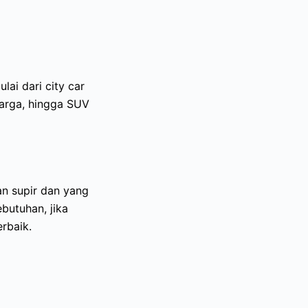
lai dari city car
arga, hingga SUV
an supir dan yang
butuhan, jika
rbaik.