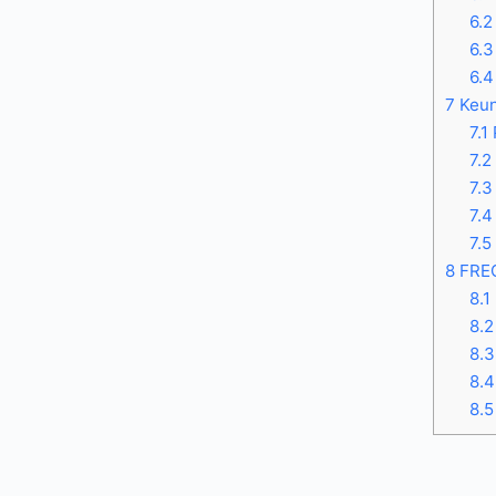
6.2
6.3
6.4
7
Keun
7.1
7.2
7.3
7.4
7.5
8
FRE
8.1
8.2
8.3
8.4
8.5