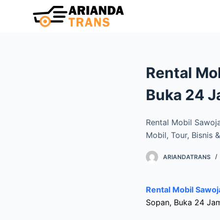
S
k
i
p
t
Rental Mo
o
c
Buka 24 
o
n
Rental Mobil Sawoj
t
Mobil, Tour, Bisnis
e
n
ARIANDATRANS
t
Rental Mobil Sawoj
Sopan, Buka 24 Ja