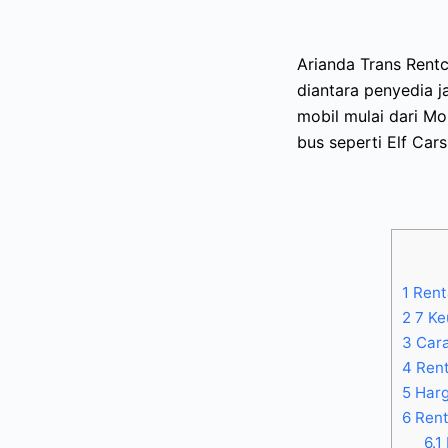
Arianda Trans Rent
diantara penyedia j
mobil mulai dari Mo
bus seperti Elf Cars
1
Renta
2
7 Ke
3
Cara
4
Rent
5
Harg
6
Rent
6.1