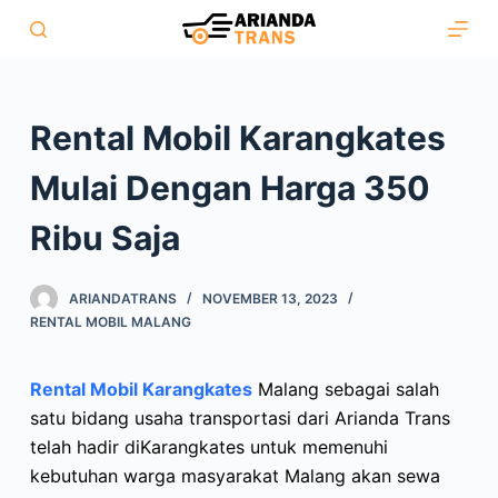
S
k
i
p
Rental Mobil Karangkates
t
o
Mulai Dengan Harga 350
c
o
Ribu Saja
n
t
ARIANDATRANS
NOVEMBER 13, 2023
e
RENTAL MOBIL MALANG
n
t
Rental Mobil Karangkates
Malang sebagai salah
satu bidang usaha transportasi dari Arianda Trans
telah hadir diKarangkates untuk memenuhi
kebutuhan warga masyarakat Malang akan sewa