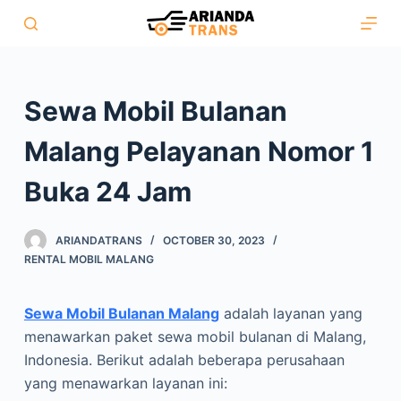
S
k
i
p
Sewa Mobil Bulanan
t
o
Malang Pelayanan Nomor 1
c
o
Buka 24 Jam
n
t
ARIANDATRANS
OCTOBER 30, 2023
e
RENTAL MOBIL MALANG
n
t
Sewa Mobil Bulanan Malang
adalah layanan yang
menawarkan paket sewa mobil bulanan di Malang,
Indonesia. Berikut adalah beberapa perusahaan
yang menawarkan layanan ini: